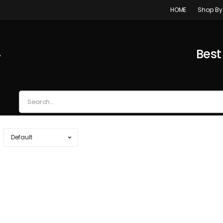
Shop By
HOME
4
Best