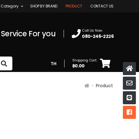
 Category
SHOP BY BRAND
PRODUCT
CONTACT US
Call Us Now:
 Service For you
080-246-2226
Shopping Cart:
TH
฿0.00
K
Product
ห
ห