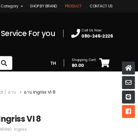
 Category
SHOP BY BRAND
PRODUCT
CONTACT US
Call Us Now:
 Service For you
080-246-2226
Shopping Cart:
TH
฿0.00
K
l / ฉาบ
ฉาบ Ingriss VI 8
ห
ห
Ingriss VI 8
BRAND:
Ingriss