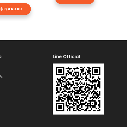
฿ 13,440.00
้อ
Line Official
Us