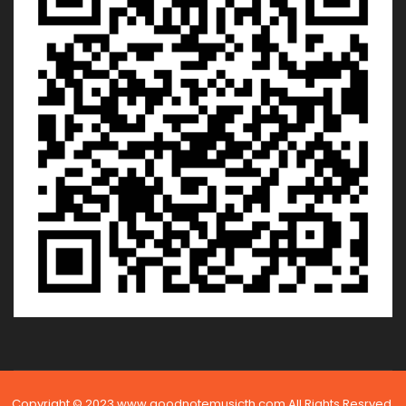
Copyright © 2023 www.goodnotemusicth.com All Rights Resrved.