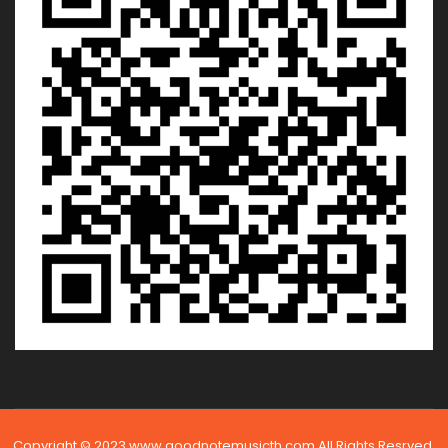
Copyright © 2023 www.goodnotemusicth.com All Rights Resrved.