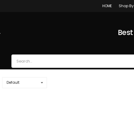
Shop By
HOME
4
Best