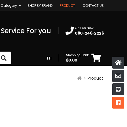
 Category
SHOP BY BRAND
PRODUCT
CONTACT US
Call Us Now:
 Service For you
080-246-2226
Shopping Cart:
TH
฿0.00
K
Product
ห
ห