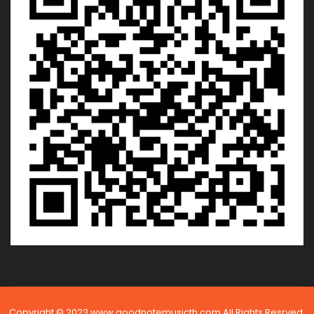
Copyright © 2023 www.goodnotemusicth.com All Rights Resrved.