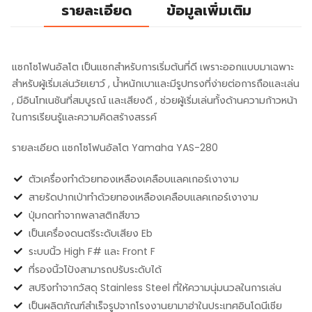
รายละเอียด
ข้อมูลเพิ่มเติม
แซกโซโฟนอัลโต เป็นแซกสำหรับการเริ่มต้นที่ดี เพราะออกแบบมาเฉพาะ
สำหรับผู้เริ่มเล่นวัยเยาว์ , น้ำหนักเบาและมีรูปทรงที่ง่ายต่อการถือและเล่น
, มีอินโทเนชันที่สมบูรณ์ และเสียงดี , ช่วยผู้เริ่มเล่นทั้งด้านความก้าวหน้า
ในการเรียนรู้และความคิดสร้างสรรค์
รายละเอียด แซกโซโฟนอัลโต Yamaha YAS-280
ตัวเครื่องทำด้วยทองเหลืองเคลือบแลคเกอร์เงางาม
สายรัดปากเป่าทำด้วยทองเหลืองเคลือบแลคเกอร์เงางาม
ปุ่มกดทำจากพลาสติกสีขาว
เป็นเครื่องดนตรีระดับเสียง Eb
ระบบนิ้ว High F# และ Front F
ที่รองนิ้วโป้งสามารถปรับระดับได้
สปริงทำจากวัสดุ Stainless Steel ที่ให้ความนุ่มนวลในการเล่น
เป็นผลิตภัณฑ์สำเร็จรูปจากโรงงานยามาฮ่าในประเทศอินโดนีเชีย