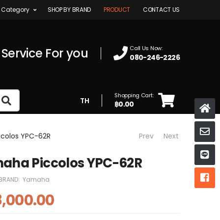
 Category
SHOP BY BRAND
PRODUCT
CONTACT US
Call Us Now:
 Service For you
080-246-2226
Shopping Cart:
TH
฿0.00
K
colos YPC-62R
Prev
Next
ห
aha Piccolos YPC-62R
ห
BRAND:
Yamaha
,000.00