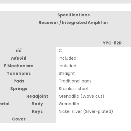
Specifications
Receiver / Integrated Amplifier
YPC-62R
คีย์
C
กล่องใส่
Included
E Mechanism
Included
Toneholes
Straight
Pads
Traditional pads
Springs
Stainless steel
Headjoint
Grenadilla (Wave cut)
rial
Body
Grenadilla
Keys
Nickel silver (Silver-plated)
Cover
-