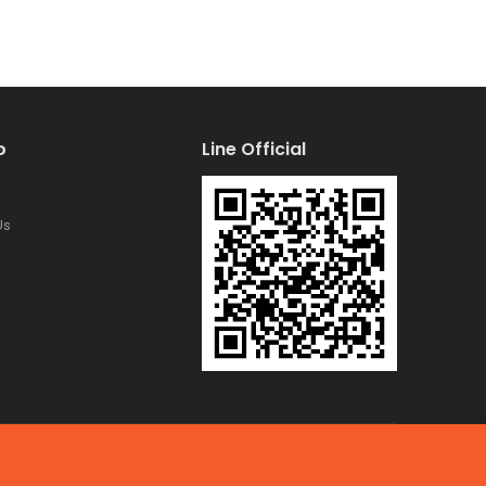
้อ
Line Official
Us