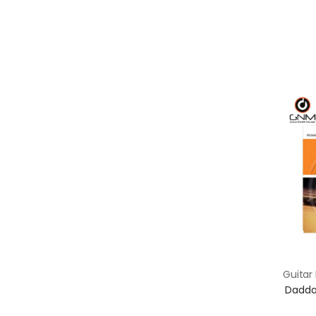
Guitar Bass & Ukulele Strings / สายกีตาร์ เบส & อูคูเลเล่
สายไฟฟ้า Daddario รุ่น XTE
Daddario 
0946