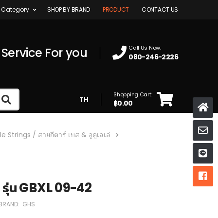
 Category
SHOP BY BRAND
PRODUCT
CONTACT US
Call Us Now:
 Service For you
080-246-2226
Shopping Cart:
TH
฿0.00
K
e Strings / สายกีตาร์ เบส & อูคูเลเล่
ห
ห
รุ่น GBXL 09-42
BRAND:
GHS